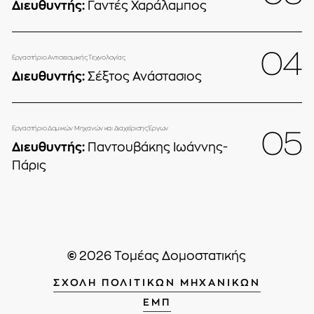
Διευθυντής:
Γαντές Χαράλαμπος
0
4
Εργαστήριο Αντισεισμικής Τεχνολογίας
Διευθυντής:
Σέξτος Ανάστασιος
Εργαστήριο Δομικών Μηχανών και Διαχείρισης Έργων
0
5
Διευθυντής:
Παντουβάκης Ιωάννης-
Πάρις
©
2026
Τομέας Δομοστατικής
ΣΧΟΛΗ ΠΟΛΙΤΙΚΩΝ ΜΗΧΑΝΙΚΩΝ
ΕΜΠ